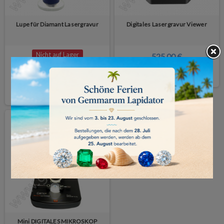
Lupe für Diamant Lasergravur
Digitales Lasergravur Viewer
Nicht auf Lager
525,00 €
KAUFEN
20,00 €
DETAILS
Mini DIGITALES MIKROSKOP