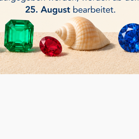
Synthetisches Diamant-Pulver
HaftÖl für Diamantpulve
4,00 €
DETAILS
ikel(n)