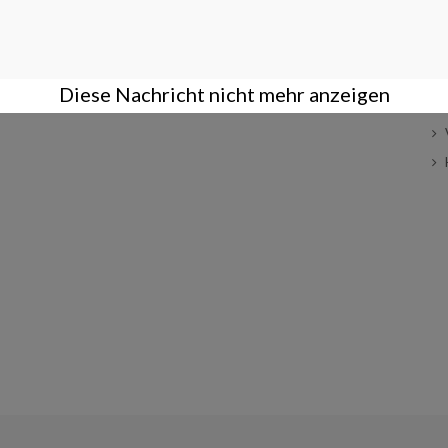
ÜBER UNS
BENUTZERKONTO
K
Geschäftsbedingungen
Anmelden
Über uns
Registrieren
Diese Nachricht nicht mehr anzeigen
Datenschutz