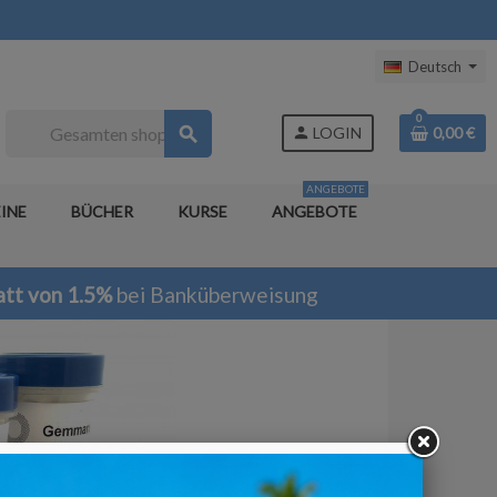
Deutsch
0
search
person
LOGIN
0,00 €
ANGEBOTE
INE
BÜCHER
KURSE
ANGEBOTE
tt von 1.5%
bei Banküberweisung