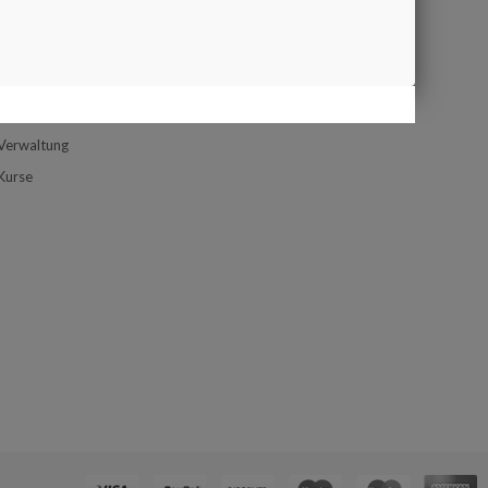
Google Map
ONTAKT
Kontaktformular
Zufahrtsplan
Service
Verwaltung
Kurse