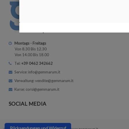
Montags - Freitags
Von 8.30 Bis 12.30
Von 14.00 Bis 18.00
Tel:
+39 0462 342662
Service: info@gemmarum.it
Verwaltung: vendite@gemmarum.it
Kurse: corsi@gemmarum.it
SOCIAL MEDIA
Rücksendungen und Widerruf
Copyright © 2026
Gemmarum Lapidator Srl
| www.gemmarum.it