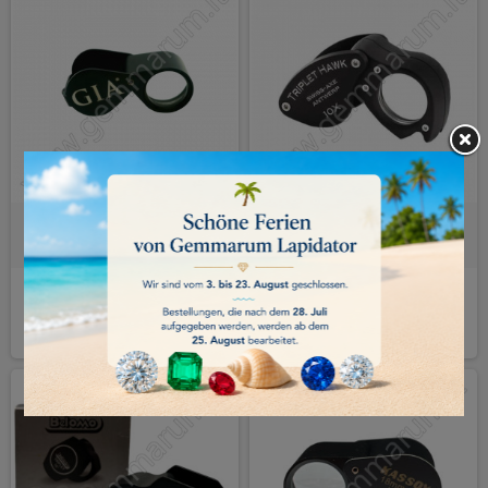
GIA EINSCHLAGLUPE 10X
SWISS-AXE ANTWERP Hawk
Präzisionslupe 10X 21mm
65,00 €
390,00 €
KAUFEN
KAUFEN