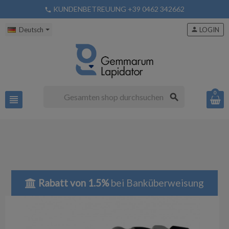
KUNDENBETREUUNG +39 0462 342662
phone
Deutsch
person
LOGIN
0
search
view_headline
Rabatt von 1.5%
bei Banküberweisung