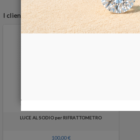
I clienti che hanno acquistato questo prodott
LUCE AL SODIO per RIFRATTOMETRO
100,00 €