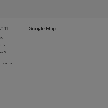
Google Map
TTI
aci
iamo
za e
trazione