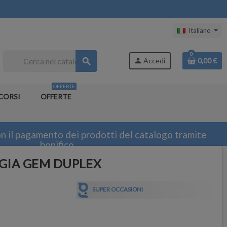
Italiano
0
search
person
Accedi
0,00 €
OFFERTE
CORSI
OFFERTE
n il pagamento dei prodotti del catalogo tramite
bonifico
ro GIA GEM DUPLEX
SUPER OCCASIONI