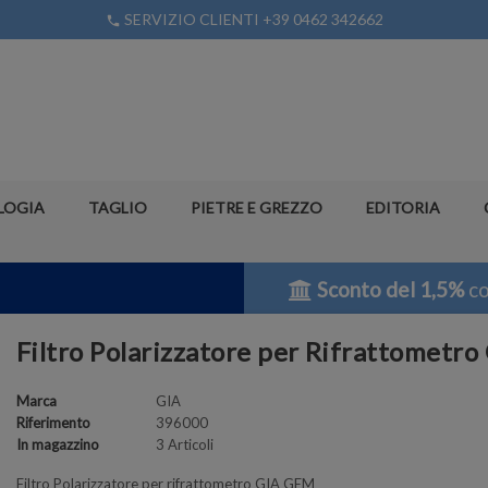
SERVIZIO CLIENTI +39 0462 342662
phone
LOGIA
TAGLIO
PIETRE E GREZZO
EDITORIA
Sconto del 1,5%
co
Filtro Polarizzatore per Rifrattomet
Marca
GIA
Riferimento
396000
In magazzino
3 Articoli
Filtro Polarizzatore per rifrattometro GIA GEM