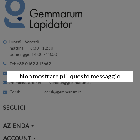
Lunedì - Venerdì
mattina 8:30 - 12:30
pomeriggio 14:00 - 18:00
Tel:
+39 0462 342662
Assistenza e Supporto: info@gemmarum.it
Non mostrare più questo messaggio
Amministrazione: vendite@gemmarum.it
Corsi: corsi@gemmarum.it
SEGUICI
AZIENDA
ACCOUNT