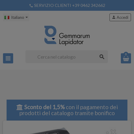
SERVIZIO CLIENTI +39 0462 342662
phone
Italiano
person
Accedi
0
search
view_headline
Sconto del 1,5%
con il pagamento dei
prodotti del catalogo tramite bonifico