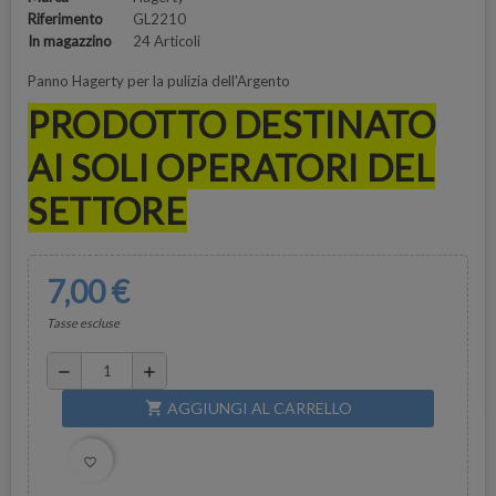
Riferimento
GL2210
In magazzino
24 Articoli
Panno Hagerty per la pulizia dell'Argento
PRODOTTO DESTINATO
AI SOLI OPERATORI DEL
SETTORE
7,00 €
Tasse escluse
remove
add
AGGIUNGI AL CARRELLO
shopping_cart
favorite_border