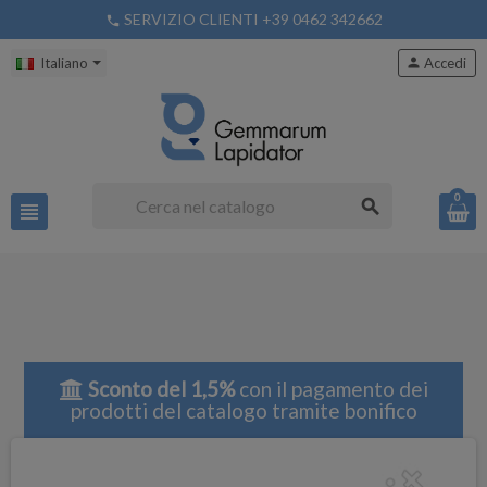
SERVIZIO CLIENTI +39 0462 342662
phone
Italiano
person
Accedi
0
search
view_headline
Sconto del 1,5%
con il pagamento dei
prodotti del catalogo tramite bonifico