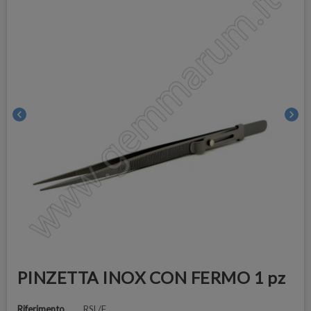
chevron_left
chevron_right
PINZETTA INOX CON FERMO 1 pz
Riferimento
RSL/F