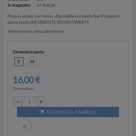
In magazzino
37 Articoli
Pinza in acciaio con fermo, disponibile con punta fine (F) oppure
punta media (M) VENDUTE SEPARATAMENTE
Selezionate la punta desiderata!
Dimensioni punta
F
M
16,00 €
Tasse escluse
remove
add
AGGIUNGI AL CARRELLO
shopping_cart
favorite_border