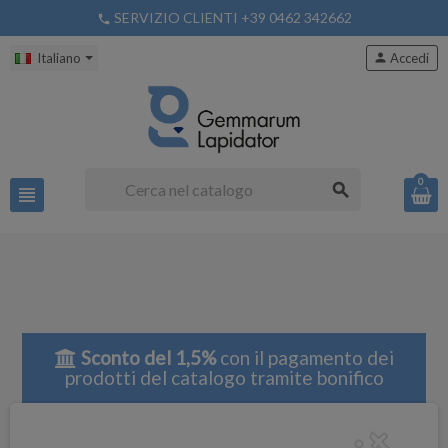
SERVIZIO CLIENTI +39 0462 342662
phone
Italiano
person
Accedi
0
search
view_headline
Sconto del 1,5%
con il pagamento dei
prodotti del catalogo tramite bonifico