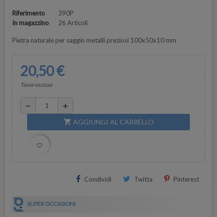
Riferimento
390P
In magazzino
26 Articoli
Pietra naturale per saggio metalli preziosi 100x50x10 mm
20,50 €
Tasse escluse
remove
add
AGGIUNGI AL CARRELLO
shopping_cart
favorite_border
Condividi
Twitta
Pinterest
SUPER OCCASIONI