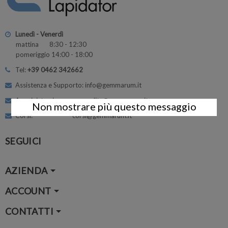
Lunedì - Venerdì
mattina 8:30 - 12:30
pomeriggio 14:00 - 18:00
Tel:
+39 0462 342662
Assistenza e Supporto: info@gemmarum.it
Amministrazione: vendite@gemmarum.it
Non mostrare più questo messaggio
Corsi: corsi@gemmarum.it
SEGUICI
AZIENDA
ACCOUNT
CONTATTI