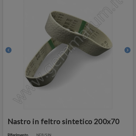
chevron_left
chevron_right
Nastro in feltro sintetico 200x70
Riferimento
NF8/SIN