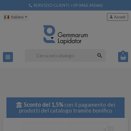
SERVIZIO CLIENTI +39 0462 342662
phone
Italiano
person
Accedi
0
search
view_headline
Sconto del 1,5%
con il pagamento dei
prodotti del catalogo tramite bonifico