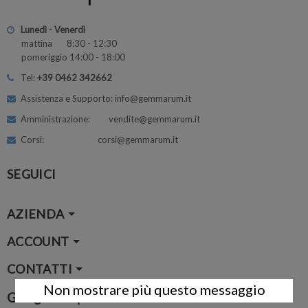
Lunedì - Venerdì
mattina 8:30 - 12:30
pomeriggio 14:00 - 18:00
Tel:
+39 0462 342662
Assistenza e Supporto: info@gemmarum.it
Amministrazione: vendite@gemmarum.it
Corsi: corsi@gemmarum.it
SEGUICI
AZIENDA
ACCOUNT
CONTATTI
Non mostrare più questo messaggio
Google Map