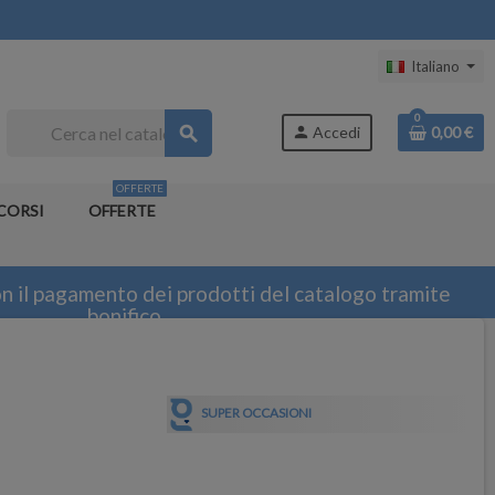
Italiano
0
search
person
Accedi
0,00 €
OFFERTE
CORSI
OFFERTE
n il pagamento dei prodotti del catalogo tramite
bonifico
SUPER OCCASIONI