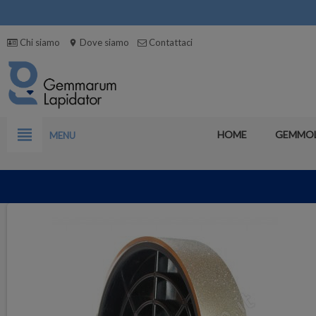
Chi siamo
Dove siamo
Contattaci
location_on
view_headline
HOME
GEMMO
MENU