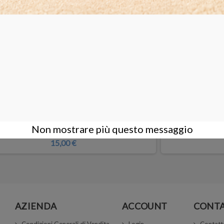
a in feltro naturale economico - foro 25 mm
Disco
Non mostrare più questo messaggio
15,00 €
AZIENDA
ACCOUNT
CONTA
Condizioni Generali di Vendita
Login
Contatt