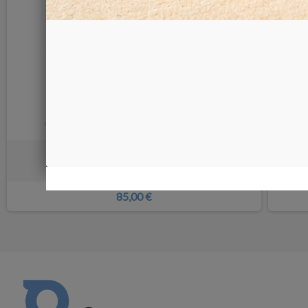
Mola diamantata 150x40 mm
Mol
85,00 €