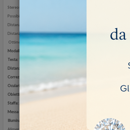
Stereoscopio a sbalzo con ottica 20X ed illuminazione flessibile a LED
Possibilità di montare una lente 1X per ingrandimenti 10X
Distanza di Lavoro con lente 1X 165 mm
Distanza di Lavoro con lente 2X 119 mm
Ottimo per tutti gli utilizzi ad ingrandimenti fissi e grande distanza di lav
Modalità di osservazione:
Campo chiaro.
Testa:
Testa binoculare, inclinata di 45°.
Distanza interpupillare:
Regolabile.
Correzione diottrica:
Sull'oculare sinistro.
Oculari:
WF 10x/20 mm, fissati tramite vite.
Obiettivo
: Acromatico 2x con trattamento antimicotico.
Staffa:
A sbalzo con messa a fuoco.
Messa a fuoco:
A cremagliera e pignone, controllata da una coppia di man
Illuminazione:
Incidente: LED da 1 W su braccio flessibile. Temperatura di
Alimentatore esterno multipresa 100-240 V CA/6 V CC.