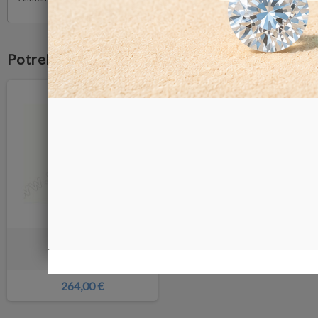
Potrebbe anche piacerti
OCULARI 25X
264,00 €