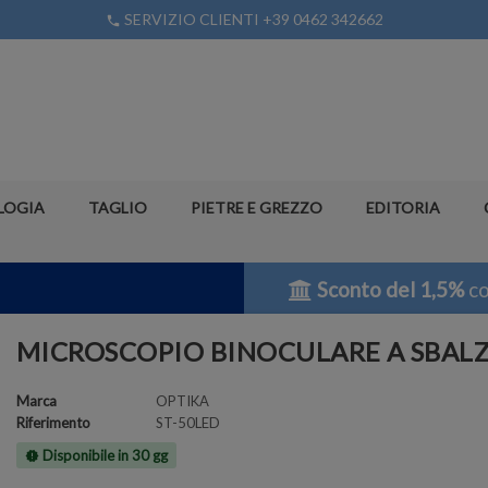
SERVIZIO CLIENTI +39 0462 342662
phone
LOGIA
TAGLIO
PIETRE E GREZZO
EDITORIA
Sconto del 1,5%
co
MICROSCOPIO BINOCULARE A SBAL
Marca
OPTIKA
Riferimento
ST-50LED
Disponibile in 30 gg
new_releases