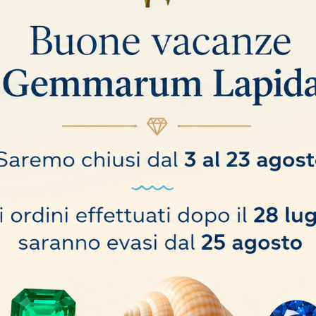
oro.
opole poste su entrambi i lati della lampada.
 colore: 6.300 K.