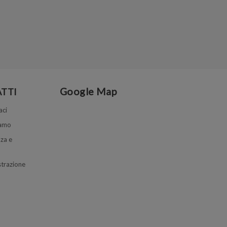
Google Map
TTI
aci
iamo
za e
trazione