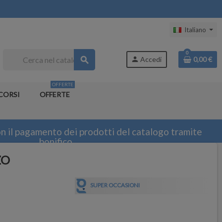
Italiano
0
search
person
Accedi
0,00 €
OFFERTE
CORSI
OFFERTE
n il pagamento dei prodotti del catalogo tramite
bonifico
ZO
SUPER OCCASIONI