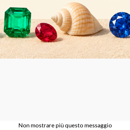
AZIENDA
ACCOUNT
CONTA
Condizioni Generali di Vendita
Login
Contatt
Azienda
Registrati
Dove s
Privacy Policy
Assisten
Supporto
Non mostrare più questo messaggio