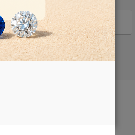
Google Map
TTI
aci
iamo
za e