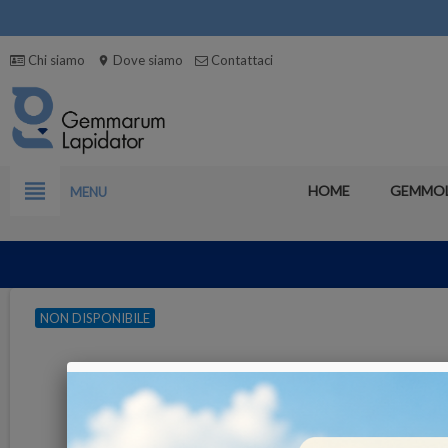
Chi siamo
Dove siamo
Contattaci
location_on
view_headline
HOME
GEMMO
MENU
NON DISPONIBILE