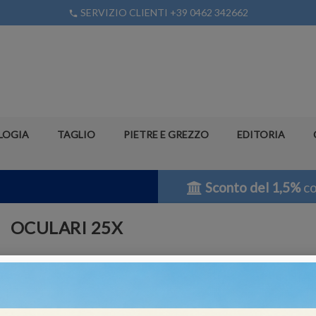
SERVIZIO CLIENTI +39 0462 342662
phone
LOGIA
TAGLIO
PIETRE E GREZZO
EDITORIA
Sconto del 1,5%
co
OCULARI 25X
Riferimento
ST-144
Non disponibile
block
Coppia oculari 25x per microscopi: mod.OPTIGEM 3/4 - SZN-9 - SZN-10