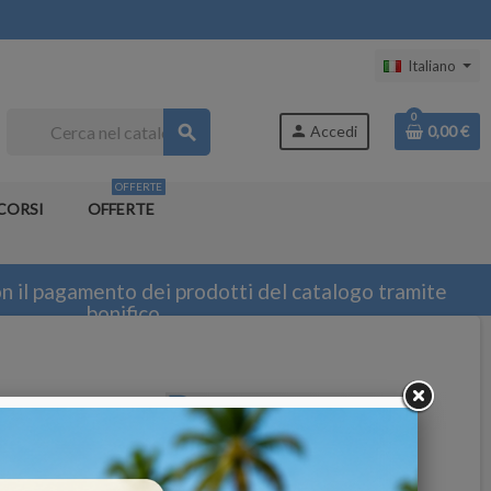
Italiano
0
search
person
Accedi
0,00 €
OFFERTE
CORSI
OFFERTE
n il pagamento dei prodotti del catalogo tramite
bonifico
SUPER OCCASIONI