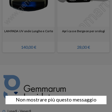
LAMPADA UV onde Lunghe e Corte
Apri casse Bergeon per orologi
140,00 €
28,00 €
Non mostrare più questo messaggio
Lunedì - Venerdì