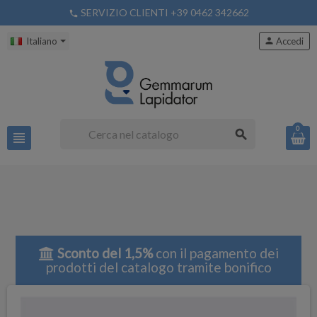
SERVIZIO CLIENTI +39 0462 342662
phone
Italiano
person
Accedi
0
search
view_headline
Sconto del 1,5%
con il pagamento dei
prodotti del catalogo tramite bonifico