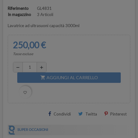
Riferimento
GL4831
In magazzino
3 Articoli
Lavatrice ad ultrasuoni capacità 3000ml
250,00 €
Tasse escluse
remove
add
AGGIUNGI AL CARRELLO
shopping_cart
favorite_border
Condividi
Twitta
Pinterest
SUPER OCCASIONI