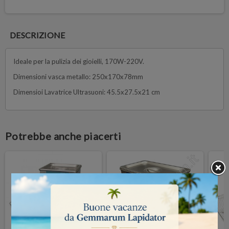
DESCRIZIONE
Ideale per la pulizia dei gioielli, 170W-220V.
Dimensioni vasca metallo: 250x170x78mm
Dimensioi Lavatrice Ultrasuoni: 45.5x27.5x21 cm
Potrebbe anche piacerti