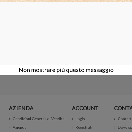
LAMPADINA 100W 12V
12,00 €
Non mostrare più questo messaggio
AZIENDA
ACCOUNT
CONTA
Condizioni Generali di Vendita
Login
Contatt
Azienda
Registrati
Dove s