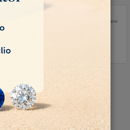
000°K, ventilazione a bassa rumorosità, protezione primaria mediante