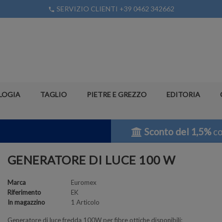
SERVIZIO CLIENTI +39 0462 342662
phone
LOGIA
TAGLIO
PIETRE E GREZZO
EDITORIA
Sconto del 1,5%
co
GENERATORE DI LUCE 100 W
Marca
Euromex
Riferimento
EK
In magazzino
1 Articolo
Generatore di luce fredda 100W per fibre ottiche disponibili: