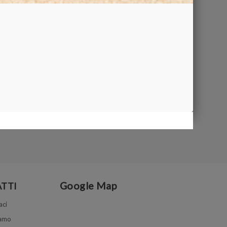
Google Map
TTI
aci
iamo