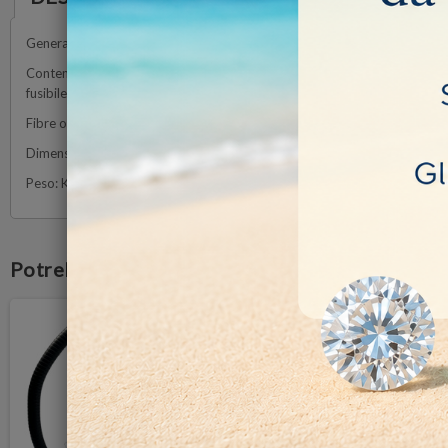
Generatore di luce fredda con basso sviluppo di calore anche dopo un u
Contenitore in metallo con maniglia, lampada alogena prefocalizzata da
fusibile.
Fibre ottiche flessibili a una o due vie
non incluse
nel prezzo.
Dimensioni: cm 16 x 24p x 11h
Peso: Kg 3,6
Potrebbe anche piacerti