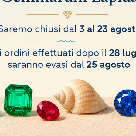
so prolungato
 100 w, regolazione continua della intensità luminosa, massima temperatura 2