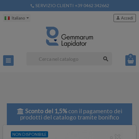
SERVIZIO CLIENTI +39 0462 342662
phone
Italiano
person
Accedi
0
search
view_headline
Sconto del 1,5%
con il pagamento dei
prodotti del catalogo tramite bonifico
NON DISPONIBILE