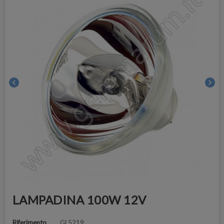
chevron_left
chevron_right
LAMPADINA 100W 12V
Riferimento
GL5219