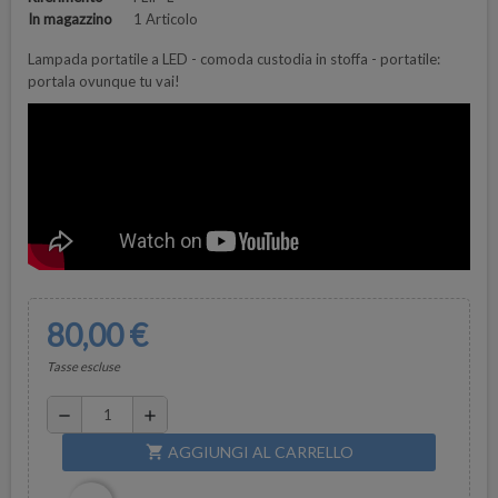
In magazzino
1 Articolo
Lampada portatile a LED - comoda custodia in stoffa - portatile:
portala ovunque tu vai!
80,00 €
Tasse escluse
remove
add
AGGIUNGI AL CARRELLO
shopping_cart