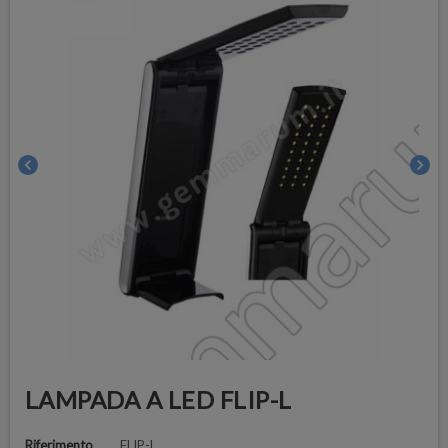
chevron_left
chevron_right
LAMPADA A LED FLIP-L
Riferimento
FLIP-L