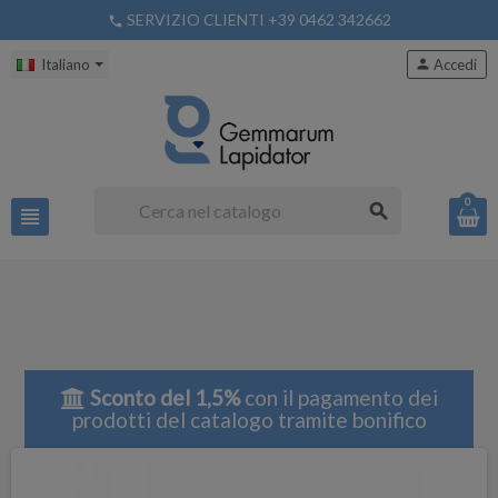
SERVIZIO CLIENTI +39 0462 342662
phone
Italiano
person
Accedi
0
search
view_headline
Sconto del 1,5%
con il pagamento dei
prodotti del catalogo tramite bonifico