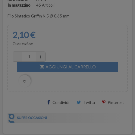
In magazzino
45 Articoli
Filo Sintetico Griffin N.5 Ø 0.65 mm
2,10 €
Tasse escluse
remove
add
AGGIUNGI AL CARRELLO
shopping_cart
favorite_border
Condividi
Twitta
Pinterest
SUPER OCCASIONI