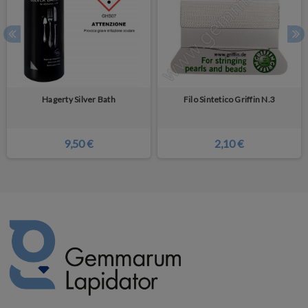
Hagerty Silver Bath
Filo Sintetico Griffin N.3
9,50 €
2,10 €