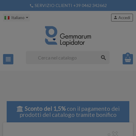
SERVIZIO CLIENTI +39 0462 342662
phone
Italiano
person
Accedi
0
search
view_headline
Sconto del 1,5%
con il pagamento dei
prodotti del catalogo tramite bonifico