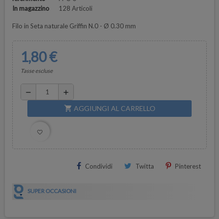
In magazzino
128 Articoli
Filo in Seta naturale Griffin N.0 - Ø 0.30 mm
1,80 €
Tasse escluse
remove
add
AGGIUNGI AL CARRELLO
shopping_cart
favorite_border
Condividi
Twitta
Pinterest
SUPER OCCASIONI