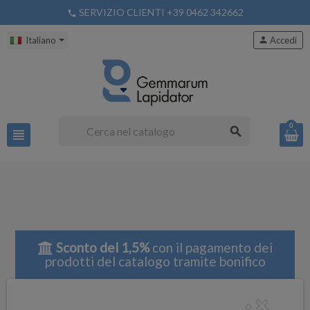
SERVIZIO CLIENTI +39 0462 342662
phone
Italiano
person
Accedi
0
search
view_headline
Sconto del 1,5%
con il pagamento dei
prodotti del catalogo tramite bonifico