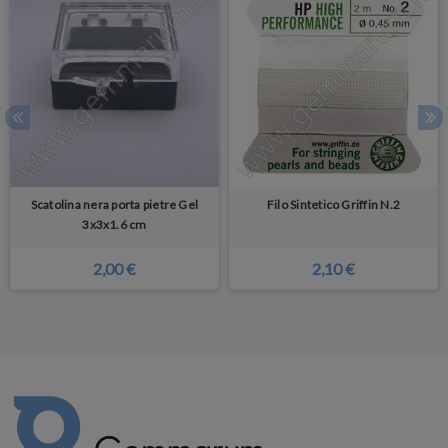
Scatolina nera porta pietre Gel
Filo Sintetico Griffin N.2
3x3x1.6 cm
2,00 €
2,10 €