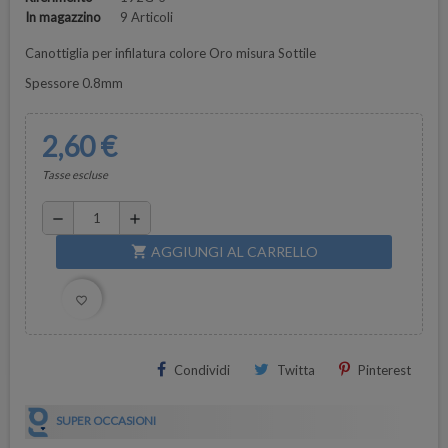
In magazzino
9 Articoli
Canottiglia per infilatura colore Oro misura Sottile
Spessore 0.8mm
2,60 €
Tasse escluse
remove
add
AGGIUNGI AL CARRELLO
shopping_cart
favorite_border
Condividi
Twitta
Pinterest
SUPER OCCASIONI