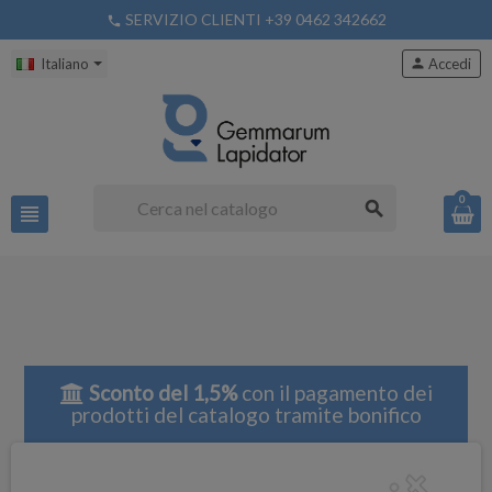
SERVIZIO CLIENTI +39 0462 342662
phone
Italiano
person
Accedi
0
search
view_headline
Sconto del 1,5%
con il pagamento dei
prodotti del catalogo tramite bonifico