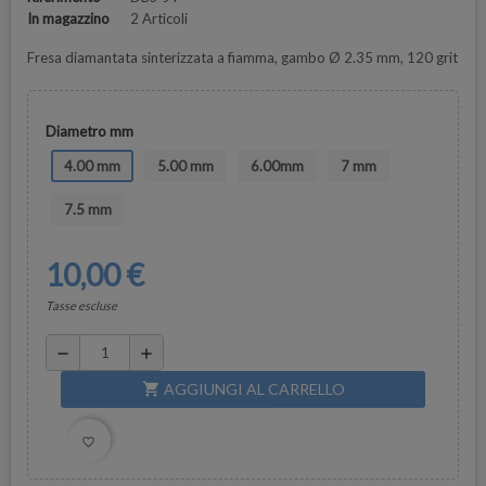
In magazzino
2 Articoli
Fresa diamantata sinterizzata a fiamma, gambo Ø 2.35 mm, 120 grit
Diametro mm
4.00 mm
5.00 mm
6.00mm
7 mm
7.5 mm
10,00 €
Tasse escluse
remove
add
AGGIUNGI AL CARRELLO
shopping_cart
favorite_border