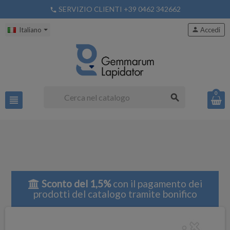
SERVIZIO CLIENTI +39 0462 342662
phone
Italiano
person
Accedi
0
search
view_headline
Sconto del 1,5%
con il pagamento dei
prodotti del catalogo tramite bonifico