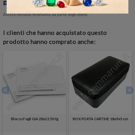
Commenti
(0)
chat
Ancora nessuna recensione da parte degli utenti.
I clienti che hanno acquistato questo
prodotto hanno comprato anche:
Blocco Fogli GIA 28x22 50 fg
BOX PORTA CARTINE 18x9x5 cm