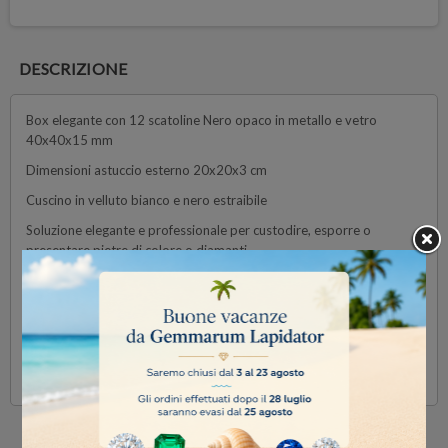
DESCRIZIONE
Box elegante con 12 scatoline Nero opaco in metallo e vetro
40x40x15 mm
Dimensioni astuccio esterno 20x20x3 cm
Cuscino in velluto bianco e nero estraibile
Soluzione elegante e professionale per custodire, esporre o
presentare pietre di colore o diamanti
Disponibili anche sciolte coni seguenti codici.
DK663-SS1 Argento lucido
DK663-MS1 Argento Opaco
DK663-MB1 Nero Opaco