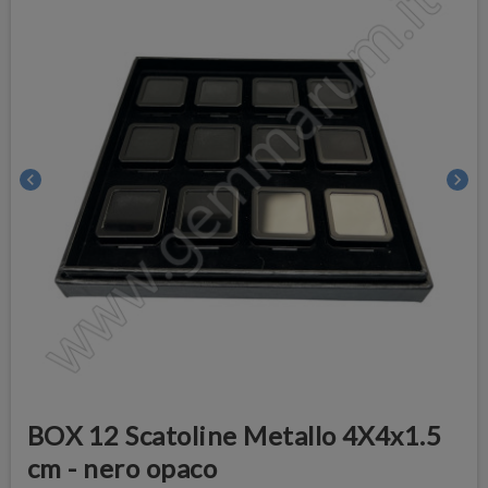
chevron_left
chevron_right
BOX 12 Scatoline Metallo 4X4x1.5
cm - nero opaco