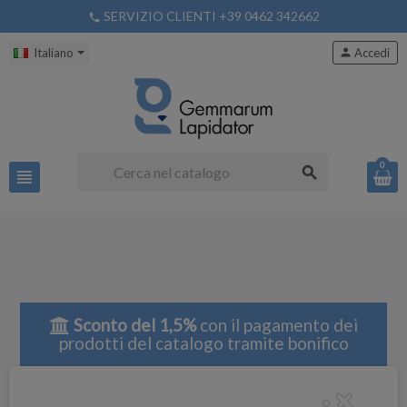
SERVIZIO CLIENTI +39 0462 342662
phone
Italiano
person
Accedi
0
search
view_headline
Sconto del 1,5%
con il pagamento dei
prodotti del catalogo tramite bonifico