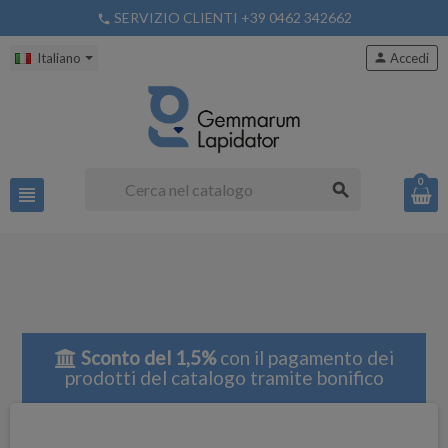
SERVIZIO CLIENTI +39 0462 342662
phone
Italiano
person
Accedi
0
search
view_headline
Sconto del 1,5%
con il pagamento dei
prodotti del catalogo tramite bonifico