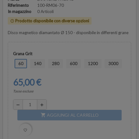
Riferimento
100-RM06-70
In magazzino
0 Articoli
Prodotto disponibile con diverse opzioni
error_outline
Disco magnetico diamantato Ø 150 - disponibile in differenti grane
Grana Grit
60
140
280
600
1200
3000
65,00 €
Tasse escluse
remove
add
AGGIUNGI AL CARRELLO
shopping_cart
favorite_border