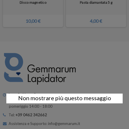
Disco magnetico
Pasta diamantata 5 g
10,00 €
4,00 €
Lunedì - Venerdì
Non mostrare più questo messaggio
mattina 8:30 - 12:30
pomeriggio 14:00 - 18:00
Tel:
+39 0462 342662
Assistenza e Supporto: info@gemmarum.it