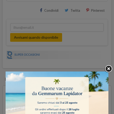
Condividi
Twitta
Pinterest
Avvisami quando disponibile
SUPER OCCASIONI
DESCRIZIONE
Disco magnetico diamantato per lapidelli con base a componente
ferrosa, pieghevole per una rapida e semplice rimozione o
sostituzione dalla base.
Ideale per tutte le fasi di lavorazione anche su grandi superfici piane.