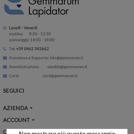
Lunedì - Venerdì
mattina 8:30 - 12:30
pomeriggio 14:00 - 18:00
Tel:
+39 0462 342662
Assistenza e Supporto: info@gemmarum.it
Amministrazione: vendite@gemmarum.it
Corsi: corsi@gemmarum.it
SEGUICI
AZIENDA
ACCOUNT
CONTATTI
Non mostrare più questo messaggio