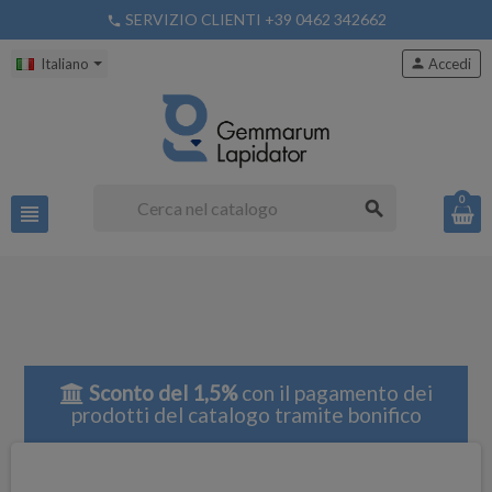
SERVIZIO CLIENTI +39 0462 342662
phone
Italiano
person
Accedi
0
search
view_headline
Sconto del 1,5%
con il pagamento dei
prodotti del catalogo tramite bonifico