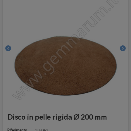
chevron_left
chevron_right
Disco in pelle rigida Ø 200 mm
Riferimento
38-042