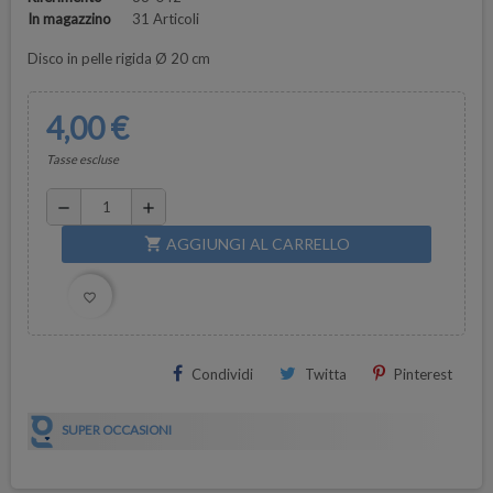
In magazzino
31 Articoli
Disco in pelle rigida Ø 20 cm
4,00 €
Tasse escluse
remove
add
AGGIUNGI AL CARRELLO
shopping_cart
favorite_border
Condividi
Twitta
Pinterest
SUPER OCCASIONI