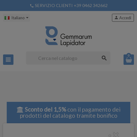
SERVIZIO CLIENTI +39 0462 342662
phone
Italiano
person
Accedi
0
search
view_headline
Sconto del 1,5%
con il pagamento dei
prodotti del catalogo tramite bonifico