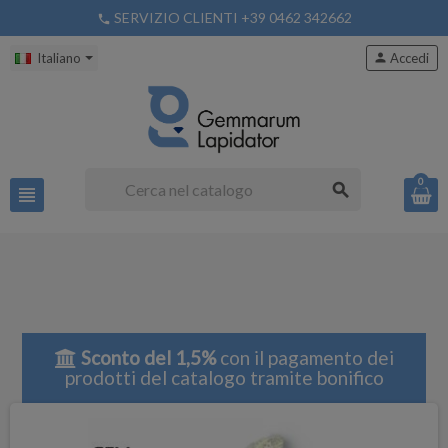
SERVIZIO CLIENTI +39 0462 342662
phone
Italiano
person
Accedi
0
search
view_headline
Sconto del 1,5%
con il pagamento dei
prodotti del catalogo tramite bonifico