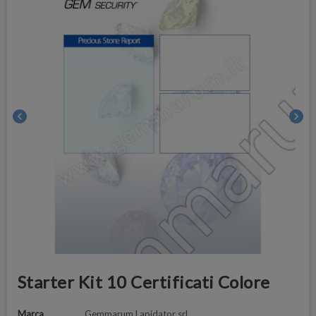
chevron_left
chevron_right
Starter Kit 10 Certificati Colore
Marca
Gemmarum Lapidator srl