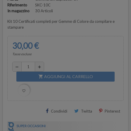
Riferimento
SKC-10C
In magazzino
30 Articoli
Kit 10 Certificati completi per Gemme di Colore da compilare e
stampare
30,00 €
Tasse escluse
remove
add
AGGIUNGI AL CARRELLO
shopping_cart
favorite_border
Condividi
Twitta
Pinterest
SUPER OCCASIONI