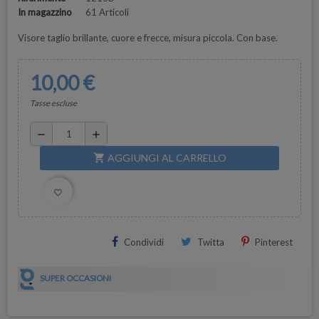
In magazzino
61 Articoli
Visore taglio brillante, cuore e frecce, misura piccola. Con base.
10,00 €
Tasse escluse
remove
add
AGGIUNGI AL CARRELLO
shopping_cart
favorite_border
Condividi
Twitta
Pinterest
SUPER OCCASIONI