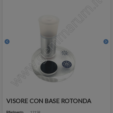
chevron_left
chevron_right
VISORE CON BASE ROTONDA
Riferimento
1215B