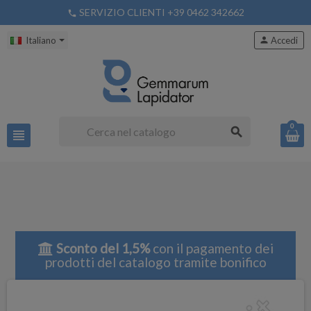
SERVIZIO CLIENTI +39 0462 342662
phone
Italiano
person
Accedi
0
search
view_headline
Sconto del 1,5%
con il pagamento dei
prodotti del catalogo tramite bonifico