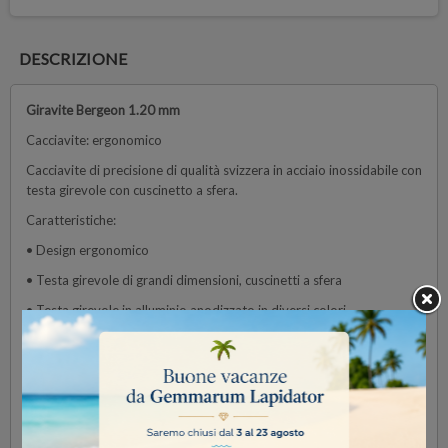
DESCRIZIONE
Giravite Bergeon 1.20 mm
Cacciavite: ergonomico
Cacciavite di precisione di qualità svizzera in acciaio inossidabile con
testa girevole con cuscinetto a sfera.
Caratteristiche:
• Design ergonomico
• Testa girevole di grandi dimensioni, cuscinetti a sfera
• Testa girevole in alluminio anodizzato in diversi colori
• Manico in acciaio inox antiscivolo e antiscivolo
• Lame del cacciavite sostituibili
• Fabbricato in Svizzera
Larghezza lama: 1,20 mm