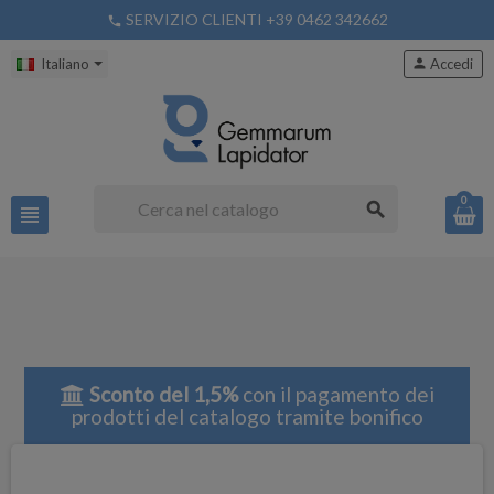
SERVIZIO CLIENTI +39 0462 342662
phone
Italiano
person
Accedi
0
search
view_headline
Sconto del 1,5%
con il pagamento dei
prodotti del catalogo tramite bonifico