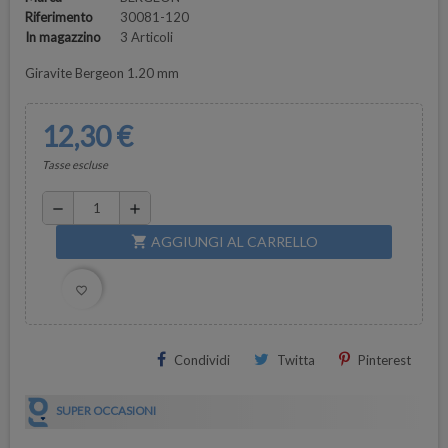
Riferimento
30081-120
In magazzino
3 Articoli
Giravite Bergeon 1.20 mm
12,30 €
Tasse escluse
remove
add
AGGIUNGI AL CARRELLO
shopping_cart
favorite_border
Condividi
Twitta
Pinterest
SUPER OCCASIONI