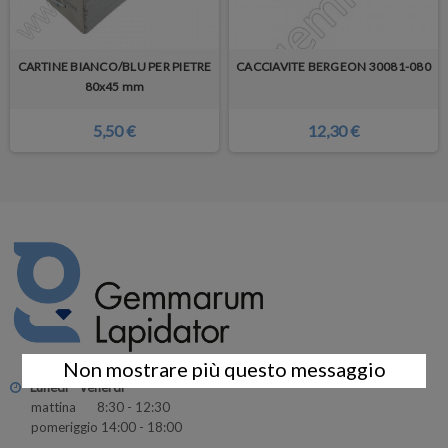
CARTINE BIANCO/BLU PER PIETRE
CACCIAVITE BERGEON 30081-080
80x45 mm
5,50 €
12,30 €
Non mostrare più questo messaggio
Lunedì - Venerdì
mattina 8:30 - 12:30
pomeriggio 14:00 - 18:00