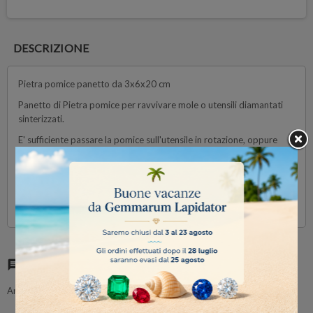
DESCRIZIONE
Pietra pomice panetto da 3x6x20 cm
Panetto di Pietra pomice per ravvivare mole o utensili diamantati
sinterizzati.
E' sufficiente passare la pomice sull'utensile in rotazione, oppure
effettuare dei fori sul panetto per ravvivare il diamante e rimuovere
le impurità o il legante che copre la parte abrasiva. Questa
operazione può essere ripetuta senza limiti.
Commenti
(0)
chat
Ancora nessuna recensione da parte degli utenti.