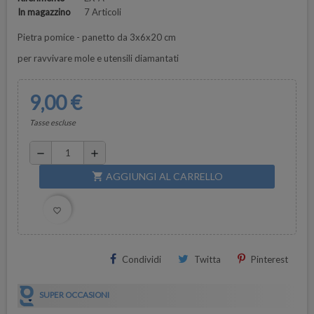
In magazzino
7 Articoli
Pietra pomice - panetto da 3x6x20 cm
per ravvivare mole e utensili diamantati
9,00 €
Tasse escluse
remove
add
AGGIUNGI AL CARRELLO
shopping_cart
favorite_border
Condividi
Twitta
Pinterest
SUPER OCCASIONI