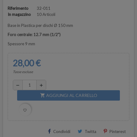
Riferimento
32-011
In magazzino
10 Articoli
Base in Plastica per dischi Ø 150 mm
Foro centrale: 12.7 mm (1/2")
Spessore 9 mm
28,00 €
Tasse escluse
remove
add
AGGIUNGI AL CARRELLO
shopping_cart
favorite_border
Condividi
Twitta
Pinterest