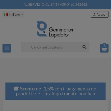
SERVIZIO CLIENTI +39 0462 342662
phone
Italiano
person
Accedi
0
search
view_headline
Sconto del 1,5%
con il pagamento dei
prodotti del catalogo tramite bonifico