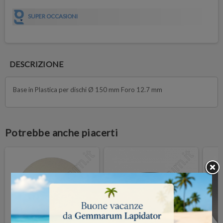
SUPER OCCASIONI
DESCRIZIONE
Base in Plastica per dischi Ø 150 mm Foro 12.7 mm
Potrebbe anche piacerti