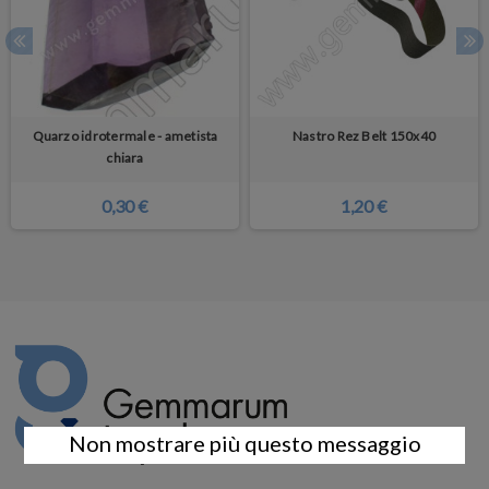
Quarzo idrotermale - ametista
Nastro Rez Belt 150x40
chiara
0,30 €
1,20 €
Non mostrare più questo messaggio