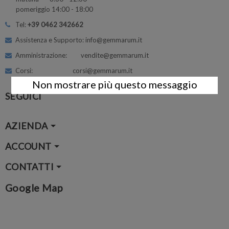
pomeriggio 14:00 - 18:00
Tel:
+39 0462 342662
Assistenza e Supporto: info@gemmarum.it
Amministrazione: vendite@gemmarum.it
Corsi: corsi@gemmarum.it
Non mostrare più questo messaggio
SEGUICI
AZIENDA
ACCOUNT
CONTATTI
Google Map