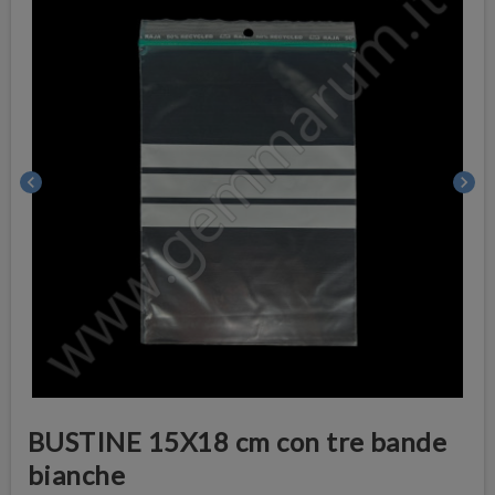
chevron_left
chevron_right
BUSTINE 15X18 cm con tre bande
bianche