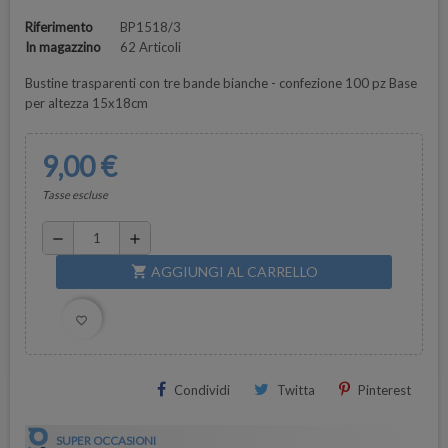
Riferimento
BP1518/3
In magazzino
62 Articoli
Bustine trasparenti con tre bande bianche - confezione 100 pz Base
per altezza 15x18cm
9,00 €
Tasse escluse
remove
add
AGGIUNGI AL CARRELLO
shopping_cart
favorite_border
Condividi
Twitta
Pinterest
SUPER OCCASIONI