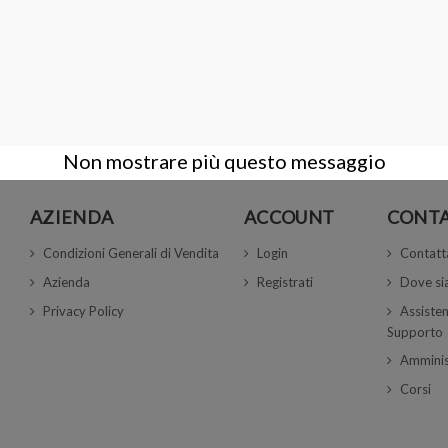
6 cm
FUSO MISURA ANELLI IN ALLUMINIO
10,40 €
13,00 €
Non mostrare più questo messaggio
AZIENDA
ACCOUNT
CONTA
Condizioni Generali di Vendita
Login
Contatt
Azienda
Registrati
Dove s
Privacy Policy
Assisten
Supporto
Amminis
Corsi