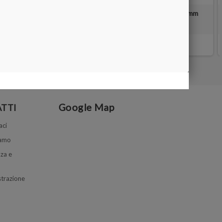
Disco diamantato Ø 150/200 mm - Foro 12.7 mm
15,00 €
Google Map
TTI
aci
iamo
za e
trazione