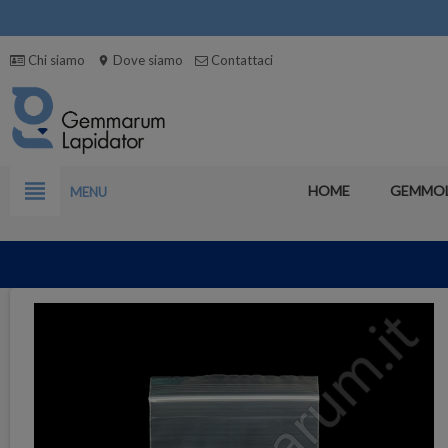
Chi siamo
Dove siamo
Contattaci
location_on
view_headline
HOME
GEMMO
MENU