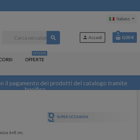
Italiano
0
search
person
Accedi
0,00 €
OFFERTE
CORSI
OFFERTE
n il pagamento dei prodotti del catalogo tramite
bonifico
SUPER OCCASIONI
tezza 6x8 cm.