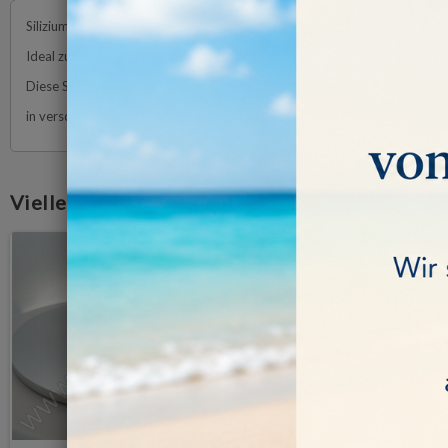
Siliziumcarbid Schleifblatt - in verschedenen Körnungen erhältlich - Dur
Ideal zum Vorpolieren und Polieren von Edelstein und Glas. Zum Nass-u
Diese Schleifblätter mit Klebefolie werden auf einem Aufnahmeteller befe
in verschiedenen Körnungen erhältlich: 100-220-320-400-600 grit
Vielleicht gefällt Ihnen auch