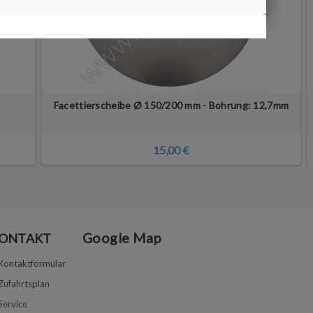
Facettierscheibe Ø 150/200 mm - Bohrung: 12,7mm
15,00 €
Google Map
ONTAKT
Kontaktformular
Zufahrtsplan
Service