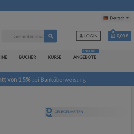
Deutsch
0
search
person
LOGIN
0,00 €
ANGEBOTE
INE
BÜCHER
KURSE
ANGEBOTE
tt von 1.5%
bei Banküberweisung
GELEGENHEITEN