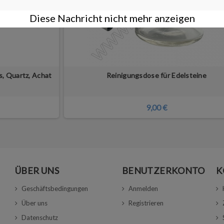
Diese Nachricht nicht mehr anzeigen
ss, Quartz, Achat
Reinigungsdose für Edelsteine
9,00 €
ÜBER UNS
BENUTZERKONTO
K
Geschäftsbedingungen
Anmelden
Über uns
Registrieren
Datenschutz