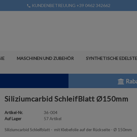
KUNDENBETREUUNG +39 0462 342662
phone
IE
MASCHINEN UND ZUBEHÖR
SYNTHETISCHE EDELSTE
Raba
Siliziumcarbid SchleifBlatt Ø150mm
Artikel-Nr.
36-004
Auf Lager
57 Artikel
Siliziumcarbid Schleifblatt - mit Klebefolie auf der Rückseite - Ø 150mm