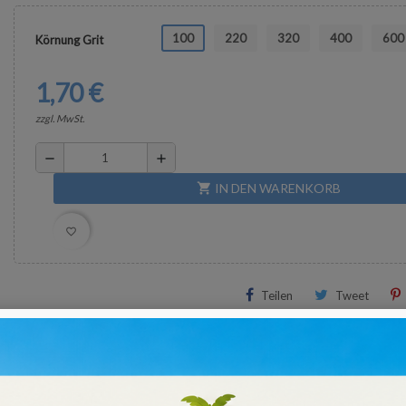
100
220
320
400
600
Körnung Grit
1,70 €
zzgl. MwSt.
remove
add
IN DEN WARENKORB
shopping_cart
favorite_border
Teilen
Tweet