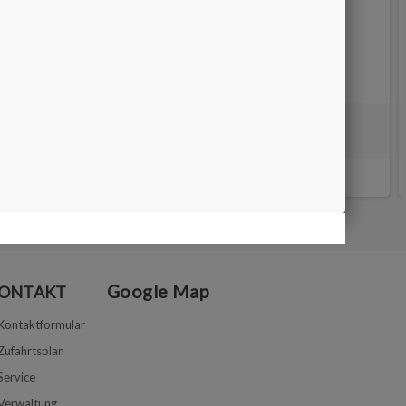
Diamantschleifstift ZYLINDER 1Stk
10,00 €
Google Map
ONTAKT
Kontaktformular
Zufahrtsplan
Service
Verwaltung