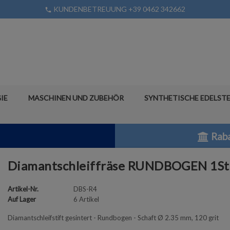
KUNDENBETREUUNG +39 0462 342662
phone
IE
MASCHINEN UND ZUBEHÖR
SYNTHETISCHE EDELSTE
Raba
Diamantschleiffräse RUNDBOGEN 1St
Artikel-Nr.
DBS-R4
Auf Lager
6 Artikel
Diamantschleifstift gesintert - Rundbogen - Schaft Ø 2.35 mm, 120 grit