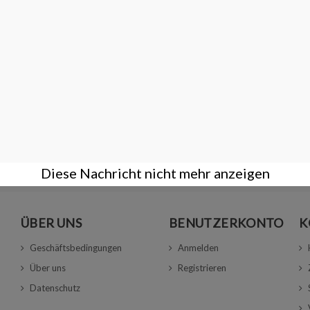
 3000 grit
Diamantschleifstift - Spitzbogen 280 grit
17,00 €
Diese Nachricht nicht mehr anzeigen
ÜBER UNS
BENUTZERKONTO
K
Geschäftsbedingungen
Anmelden
Über uns
Registrieren
Datenschutz