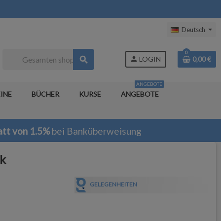
Deutsch
0
search
person
LOGIN
0,00 €
ANGEBOTE
INE
BÜCHER
KURSE
ANGEBOTE
tt von 1.5%
bei Banküberweisung
k
GELEGENHEITEN