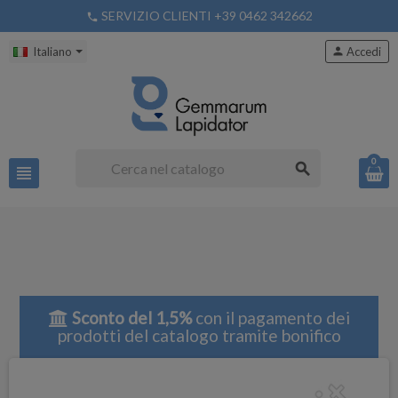
SERVIZIO CLIENTI +39 0462 342662
phone
Italiano
person
Accedi
0
search
view_headline
Sconto del 1,5%
con il pagamento dei
prodotti del catalogo tramite bonifico