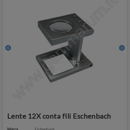
chevron_left
chevron_right
Lente 12X conta fili Eschenbach
Marca
Eschenbach