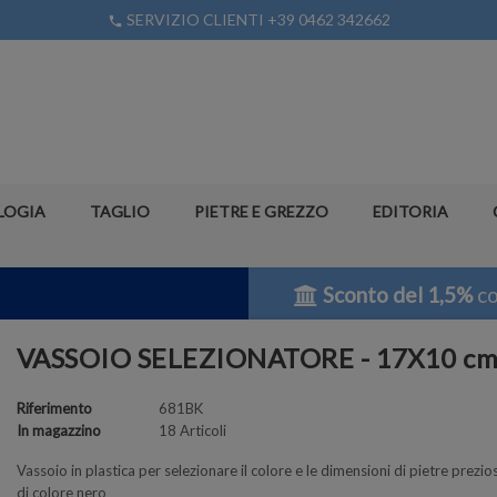
SERVIZIO CLIENTI +39 0462 342662
phone
LOGIA
TAGLIO
PIETRE E GREZZO
EDITORIA
Sconto del 1,5%
co
VASSOIO SELEZIONATORE - 17X10 cm
Riferimento
681BK
In magazzino
18 Articoli
Vassoio in plastica per selezionare il colore e le dimensioni di pietre prezi
di colore nero