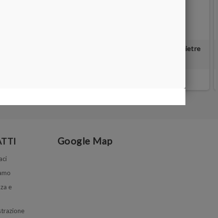
Ossido di alluminio - 500 g per la lucidatura di pietre
con durezza superiore a 7.
10,00 €
Google Map
TTI
aci
iamo
za e
trazione