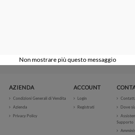
6 cm
VASSOIO SELEZIONATORE 10x6 cm
6,00 €
Non mostrare più questo messaggio
AZIENDA
ACCOUNT
CONTA
Condizioni Generali di Vendita
Login
Contatt
Azienda
Registrati
Dove s
Privacy Policy
Assisten
Supporto
Amminis