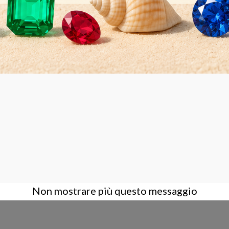
AZIENDA
ACCOUNT
CONTA
Condizioni Generali di Vendita
Login
Contatt
Azienda
Registrati
Dove s
Privacy Policy
Assisten
Supporto
Amminis
Corsi
Non mostrare più questo messaggio