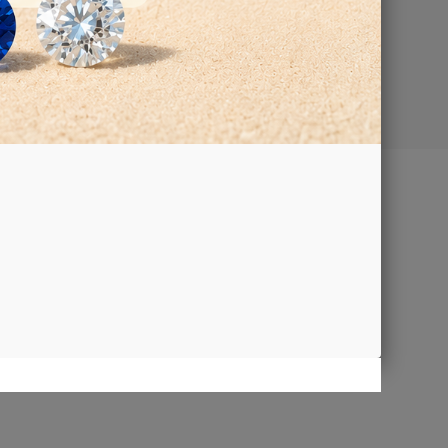
Google Map
TTI
aci
iamo
za e
trazione