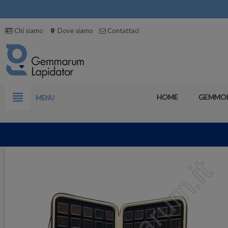
Chi siamo
Dove siamo
Contattaci
location_on
view_headline
HOME
GEMMO
MENU