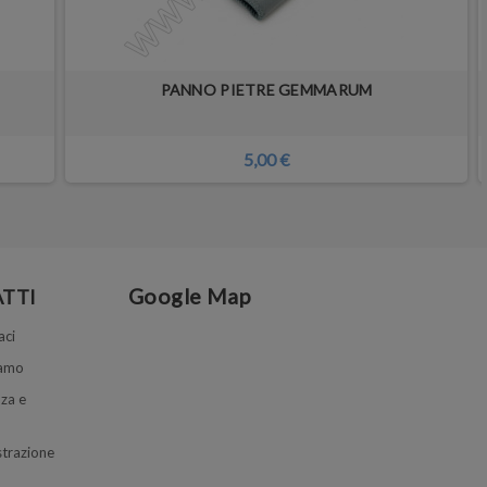
PANNO PIETRE GEMMARUM
5,00 €
Google Map
TTI
aci
iamo
za e
trazione