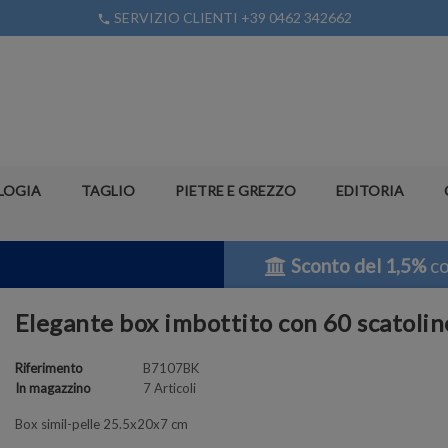
SERVIZIO CLIENTI +39 0462 342662
phone
LOGIA
TAGLIO
PIETRE E GREZZO
EDITORIA
Sconto del 1,5%
co
Elegante box imbottito con 60 scatoli
Riferimento
B7107BK
In magazzino
7 Articoli
Box simil-pelle 25.5x20x7 cm