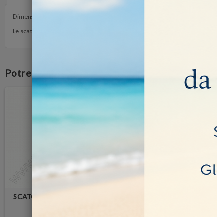
Dimensioni Box: 25.5x20x7 cm con scatoline in Plastica da 3x3cm
Le scatoline sono rimovibili ed inserite in una spugna resistente che le 
Potrebbe anche piacerti
SCATOLINA NERA PORTA
Vassoio con 35 scatoline
PIETRA 3X3
3x3cm Nere