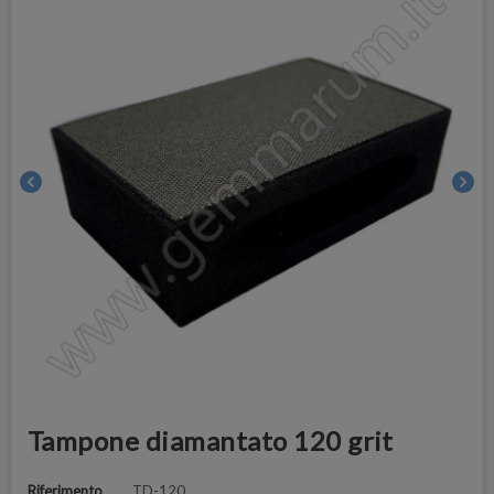
chevron_left
chevron_right
Tampone diamantato 120 grit
Riferimento
TD-120