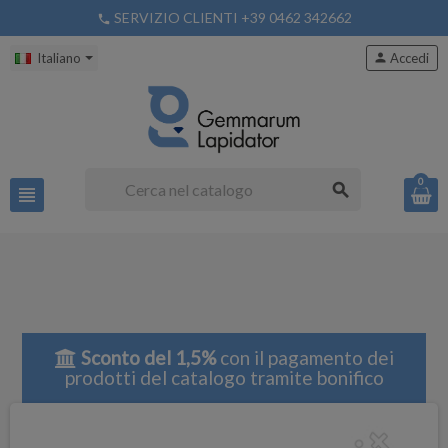
SERVIZIO CLIENTI +39 0462 342662
phone
Italiano
person
Accedi
0
search
view_headline
Sconto del 1,5%
con il pagamento dei
prodotti del catalogo tramite bonifico