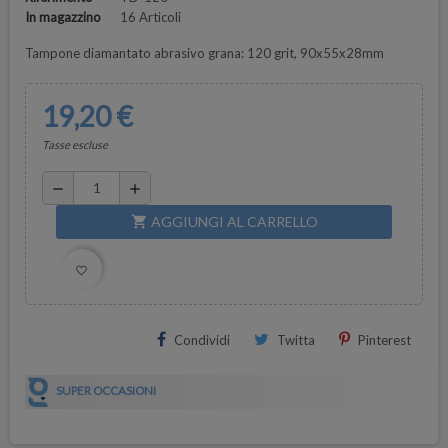
In magazzino
16 Articoli
Tampone diamantato abrasivo grana: 120 grit, 90x55x28mm
19,20 €
Tasse escluse
remove
add
AGGIUNGI AL CARRELLO
shopping_cart
favorite_border
Condividi
Twitta
Pinterest
SUPER OCCASIONI