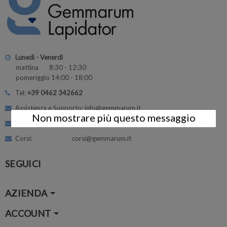
Lunedì - Venerdì
mattina 8:30 - 12:30
pomeriggio 14:00 - 18:00
Tel:
+39 0462 342662
Assistenza e Supporto: info@gemmarum.it
Non mostrare più questo messaggio
Amministrazione: vendite@gemmarum.it
Corsi: corsi@gemmarum.it
SEGUICI
AZIENDA
ACCOUNT