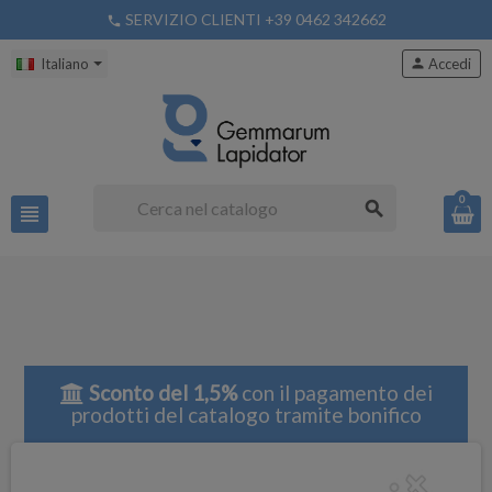
SERVIZIO CLIENTI +39 0462 342662
phone
Italiano
person
Accedi
0
search
view_headline
Sconto del 1,5%
con il pagamento dei
prodotti del catalogo tramite bonifico