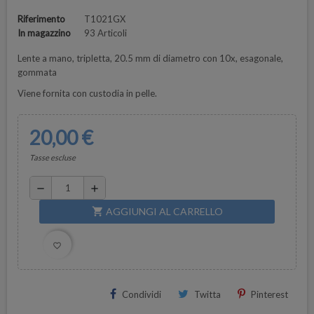
Riferimento
T1021GX
In magazzino
93 Articoli
Lente a mano, tripletta, 20.5 mm di diametro con 10x, esagonale,
gommata
Viene fornita con custodia in pelle.
20,00 €
Tasse escluse
remove
add
AGGIUNGI AL CARRELLO
shopping_cart
favorite_border
Condividi
Twitta
Pinterest