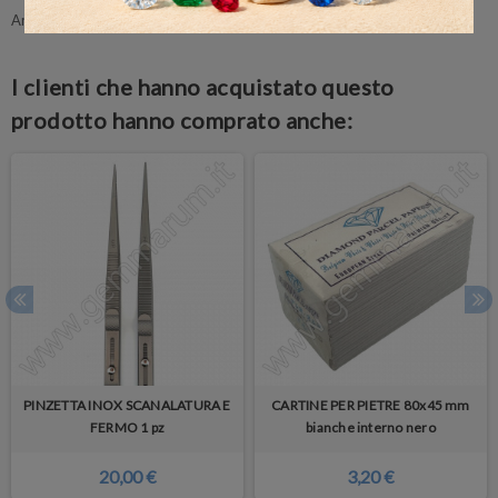
Ancora nessuna recensione da parte degli utenti.
I clienti che hanno acquistato questo
prodotto hanno comprato anche:
PINZETTA INOX SCANALATURA E
CARTINE PER PIETRE 80x45 mm
FERMO 1 pz
bianche interno nero
20,00 €
3,20 €