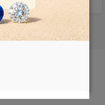
Google Map
TTI
aci
iamo
za e
trazione