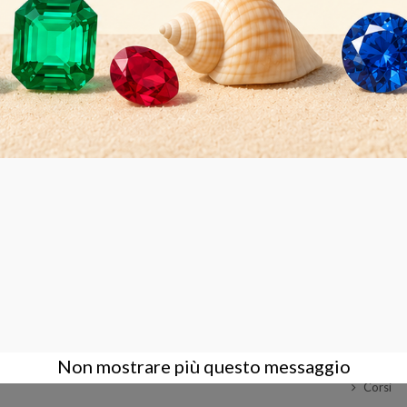
AZIENDA
ACCOUNT
CONTA
Condizioni Generali di Vendita
Login
Contatt
Azienda
Registrati
Dove s
Privacy Policy
Assisten
Supporto
Amminis
Non mostrare più questo messaggio
Corsi