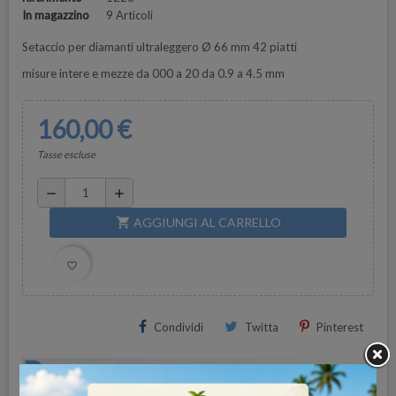
In magazzino
9 Articoli
Setaccio per diamanti ultraleggero Ø 66 mm 42 piatti
misure intere e mezze da 000 a 20 da 0.9 a 4.5 mm
160,00 €
Tasse escluse
remove
add
AGGIUNGI AL CARRELLO
shopping_cart
favorite_border
Condividi
Twitta
Pinterest
SUPER OCCASIONI