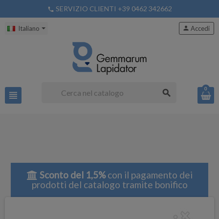
SERVIZIO CLIENTI +39 0462 342662
phone
Italiano
person
Accedi
0
search
view_headline
Sconto del 1,5%
con il pagamento dei
prodotti del catalogo tramite bonifico