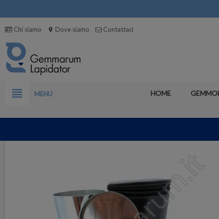
Chi siamo
Dove siamo
Contattaci
location_on
view_headline
HOME
GEMMO
MENU