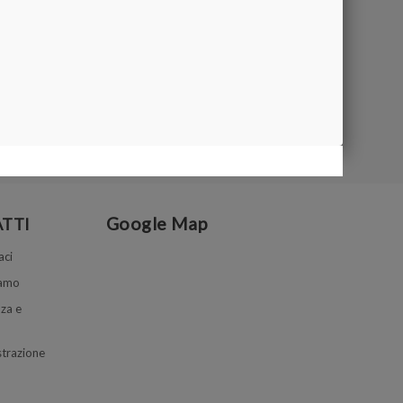
Google Map
TTI
aci
iamo
za e
trazione