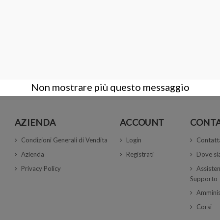
TINE BIANCO/BLU PER PIETRE 80x45 mm
5,50 €
Non mostrare più questo messaggio
AZIENDA
ACCOUNT
CONTA
Condizioni Generali di Vendita
Login
Contatt
Azienda
Registrati
Dove s
Privacy Policy
Assisten
Supporto
Amminis
Corsi