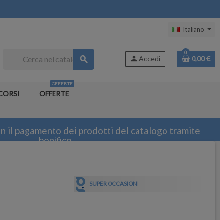
Italiano
0
search
person
Accedi
0,00 €
OFFERTE
CORSI
OFFERTE
n il pagamento dei prodotti del catalogo tramite
bonifico
SUPER OCCASIONI