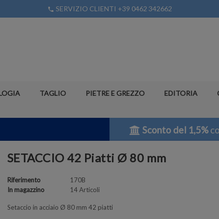
SERVIZIO CLIENTI +39 0462 342662
phone
LOGIA
TAGLIO
PIETRE E GREZZO
EDITORIA
Sconto del 1,5%
co
SETACCIO 42 Piatti Ø 80 mm
Riferimento
170B
In magazzino
14 Articoli
Setaccio in acciaio Ø 80 mm 42 piatti