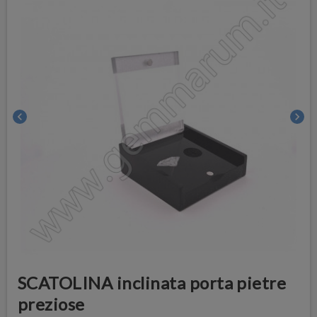
chevron_left
chevron_right
SCATOLINA inclinata porta pietre
preziose