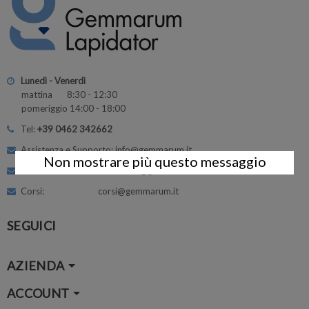
Lunedì - Venerdì
mattina 8:30 - 12:30
pomeriggio 14:00 - 18:00
Tel:
+39 0462 342662
Assistenza e Supporto: info@gemmarum.it
Non mostrare più questo messaggio
Amministrazione: vendite@gemmarum.it
Corsi: corsi@gemmarum.it
SEGUICI
AZIENDA
ACCOUNT