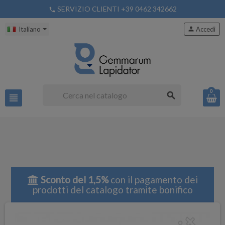
SERVIZIO CLIENTI +39 0462 342662
phone
Italiano
person
Accedi
0
search
view_headline
Sconto del 1,5%
con il pagamento dei
prodotti del catalogo tramite bonifico