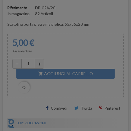
Riferimento
DB-02A/20
In magazzino
82 Articoli
Scatolina porta pietre magnetica, 55x55x20mm
5,00 €
Tasse escluse
remove
add
AGGIUNGI AL CARRELLO
shopping_cart
favorite_border
Condividi
Twitta
Pinterest
SUPER OCCASIONI