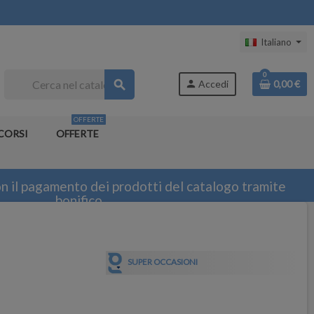
Italiano
0
search
person
Accedi
0,00 €
OFFERTE
CORSI
OFFERTE
n il pagamento dei prodotti del catalogo tramite
bonifico
SUPER OCCASIONI