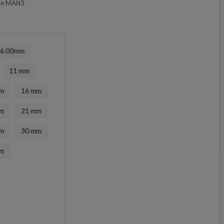
2 e MAN3
6.00mm
11 mm
m
16 mm
m
21 mm
m
30 mm
m