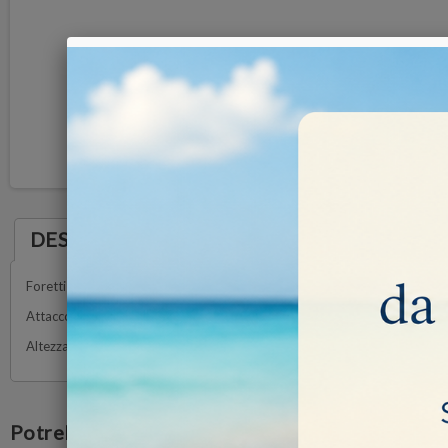
DESCRIZIONE
Foretti diamantati ad interno vuoto, senza espulsore. Spessore del bo
Attacco a 1/2 GAS per Mandrino MAN3, utilizzare trapani a colonna profe
Altezza totale H75 Utile di taglio 45 mm
Potrebbe anche piacerti