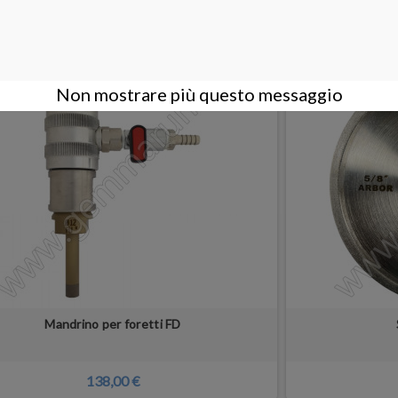
o hanno comprato anche:
Non mostrare più questo messaggio
Mandrino per foretti FD
138,00 €