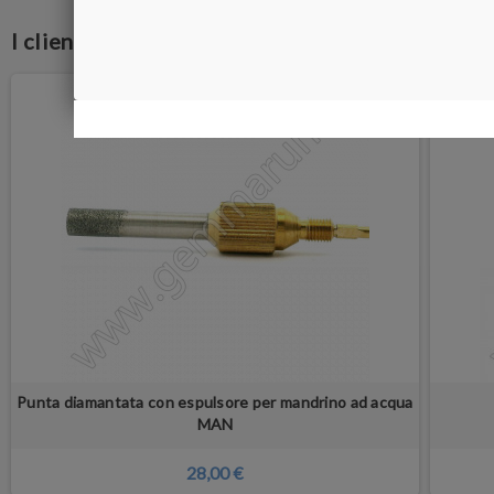
I clienti che hanno acquistato questo prodott
Punta diamantata con espulsore per mandrino ad acqua
MAN
28,00 €