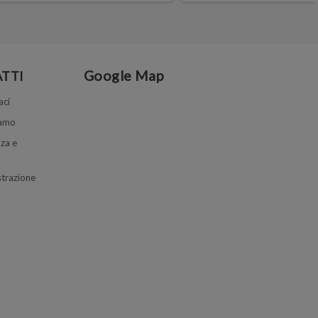
Google Map
TTI
aci
iamo
za e
trazione