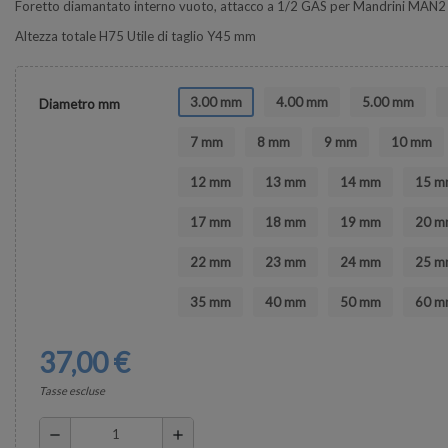
Foretto diamantato interno vuoto, attacco a 1/2 GAS per Mandrini MAN
Altezza totale H75 Utile di taglio Y45 mm
3.00 mm
4.00 mm
5.00 mm
Diametro mm
7 mm
8 mm
9 mm
10 mm
12 mm
13 mm
14 mm
15 m
17 mm
18 mm
19 mm
20 m
22 mm
23 mm
24 mm
25 m
35 mm
40 mm
50 mm
60 m
37,00 €
Tasse escluse
remove
add