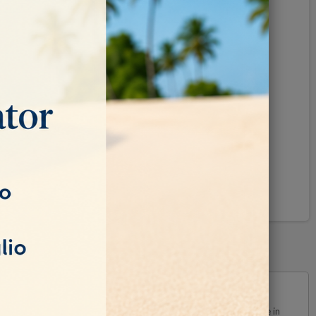
Pinterest
cie ed una maggiore resa. La grana 120 gritt è adatta per forature in