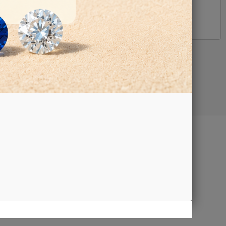
Google Map
TTI
aci
iamo
za e
trazione