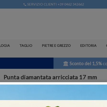
SERVIZIO CLIENTI +39 0462 342662
phone
LOGIA
TAGLIO
PIETRE E GREZZO
EDITORIA
Sconto del 1,5%
co
Punta diamantata arricciata 17 mm
Riferimento
CDC17-120
In magazzino
16 Articoli
Punta diamantata arricciata 17 mm.