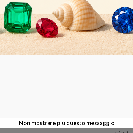
ù piccolo).
AZIENDA
ACCOUNT
CONTA
Condizioni Generali di Vendita
Login
Contatt
Azienda
Registrati
Dove s
Privacy Policy
Assisten
Supporto
Non mostrare più questo messaggio
Amminis
Corsi