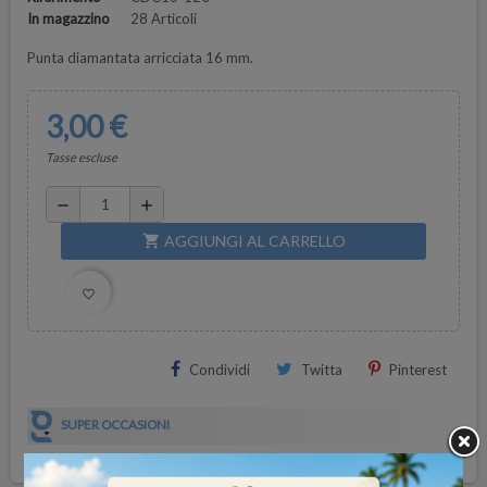
In magazzino
28 Articoli
Punta diamantata arricciata 16 mm.
3,00 €
Tasse escluse
remove
add
AGGIUNGI AL CARRELLO
shopping_cart
favorite_border
Condividi
Twitta
Pinterest
SUPER OCCASIONI