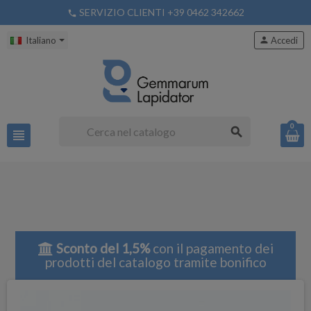
SERVIZIO CLIENTI +39 0462 342662
phone
Italiano
person
Accedi
0
search
view_headline
Sconto del 1,5%
con il pagamento dei
prodotti del catalogo tramite bonifico