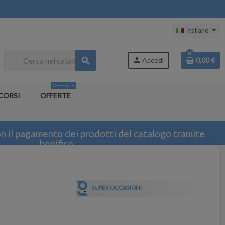
Italiano
0
search
person
Accedi
0,00 €
OFFERTE
CORSI
OFFERTE
n il pagamento dei prodotti del catalogo tramite
bonifico
SUPER OCCASIONI