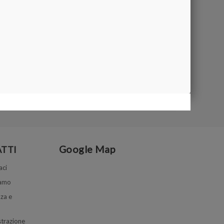
Google Map
TTI
aci
iamo
za e
trazione