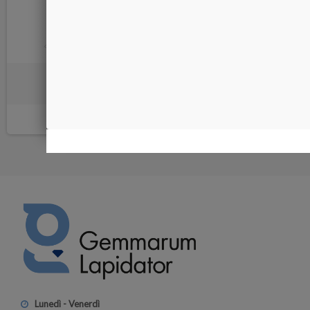
Punta diamantata Ritorta 5 pz
10,00 €
Lunedì - Venerdì