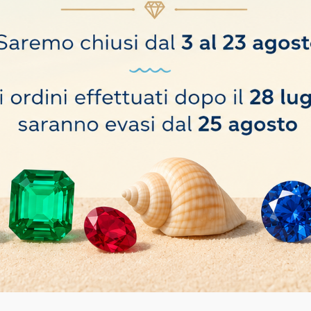
ù piccolo).
o hanno comprato anche: