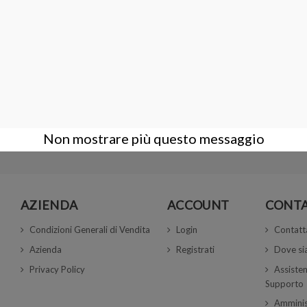
Polvere di diamante sintetica
20,00 €
Non mostrare più questo messaggio
AZIENDA
ACCOUNT
CONTA
Condizioni Generali di Vendita
Login
Contatt
Azienda
Registrati
Dove s
Privacy Policy
Assisten
Supporto
Amminis