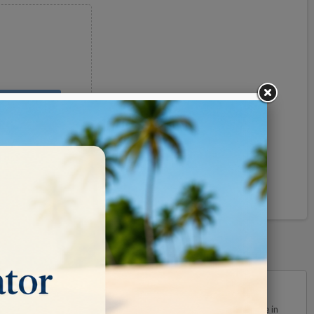
Pinterest
cie ed una maggiore resa. La grana 120 gritt è adatta per forature in