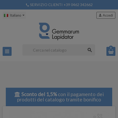
SERVIZIO CLIENTI +39 0462 342662
phone
Italiano
person
Accedi
0
search
view_headline
Sconto del 1,5%
con il pagamento dei
prodotti del catalogo tramite bonifico