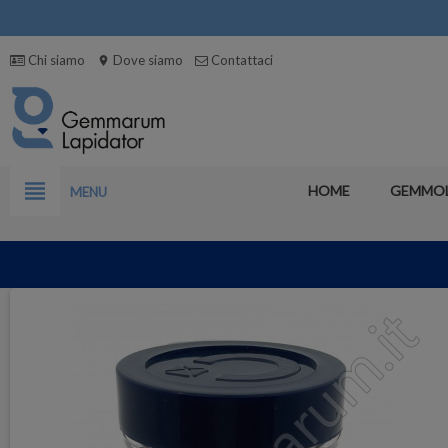
Chi siamo
Dove siamo
Contattaci
location_on
view_headline
HOME
GEMMO
MENU