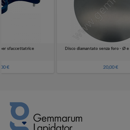
per sfaccettatrice
Disco diamantato senza foro - Ø e 
,00 €
20,00 €