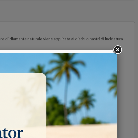
 di diamante naturale viene applicata ai dischi o nastri di lucidatura