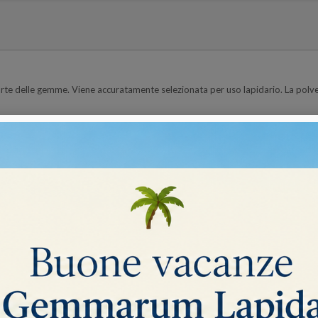
rte delle gemme. Viene accuratamente selezionata per uso lapidario. La polvere