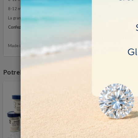
8-12 micron (1.600 grit)
La grana 0-2 è ideale per la lucidatura di pietre sfaccettate quali acquam
Confezione da 100 ct.
Made in Germany
Potrebbe anche piacerti