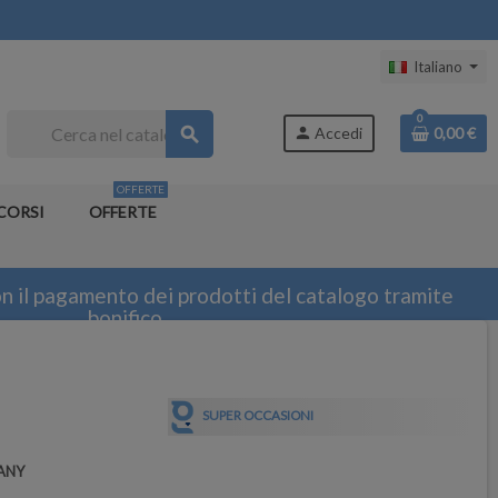
Italiano
0
search
person
Accedi
0,00 €
OFFERTE
CORSI
OFFERTE
n il pagamento dei prodotti del catalogo tramite
bonifico
SUPER OCCASIONI
ANY