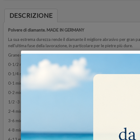
DESCRIZIONE
Polvere di diamante.
MADE IN GERMANY
La sua estrema durezza rende il diamante il migliore abrasivo per gran pa
nell'ultima fase della lavorazione, in particolare per le pietre più dure.
Grane disponibili:
0-1/2 micron (60.000 grit)
0-1/4 micron (100.000 grit)
0-1 micron (28.000 grit)
0-2 micron (14.000 grit)
1/2 -3 micron (9000 grit)
2-4 micron (8.000 grit)
3-6 micron (5.000 grit)
4-8 micron (3.000 grit)
6-12 micron (1.800 grit)