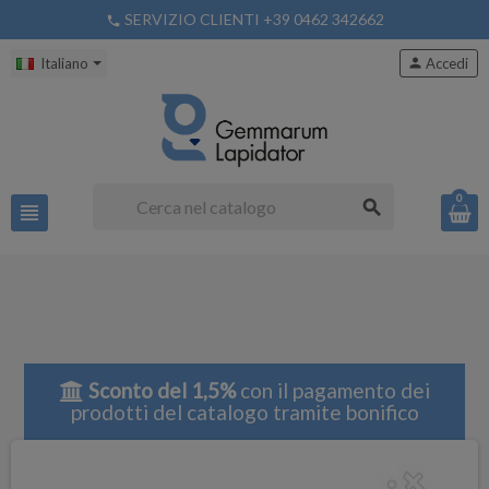
SERVIZIO CLIENTI +39 0462 342662
phone
Italiano
person
Accedi
0
search
view_headline
Sconto del 1,5%
con il pagamento dei
prodotti del catalogo tramite bonifico