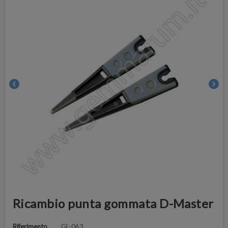
chevron_left
chevron_right
Ricambio punta gommata D-Master
Riferimento
GL-063