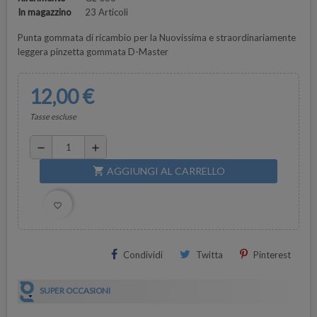
In magazzino
23 Articoli
Punta gommata di ricambio per la Nuovissima e straordinariamente
leggera pinzetta gommata D-Master
12,00 €
Tasse escluse
remove
add
AGGIUNGI AL CARRELLO
shopping_cart
favorite_border
Condividi
Twitta
Pinterest
SUPER OCCASIONI