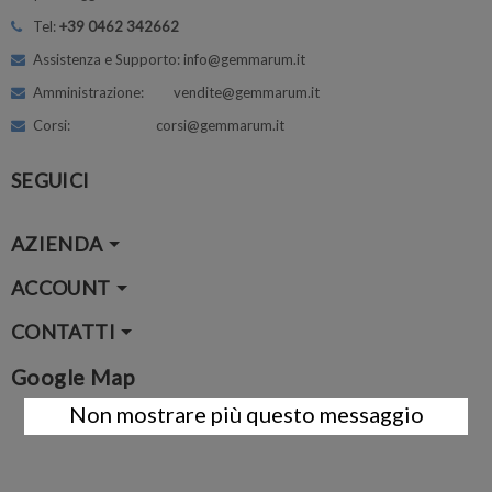
Tel:
+39 0462 342662
Assistenza e Supporto: info@gemmarum.it
Amministrazione: vendite@gemmarum.it
Corsi: corsi@gemmarum.it
SEGUICI
AZIENDA
ACCOUNT
CONTATTI
Google Map
Non mostrare più questo messaggio