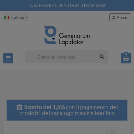
SERVIZIO CLIENTI +39 0462 342662
phone
Italiano
person
Accedi
0
search
view_headline
Sconto del 1,5%
con il pagamento dei
prodotti del catalogo tramite bonifico