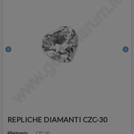
chevron_left
chevron_right
REPLICHE DIAMANTI CZC-30
Riferimento
CZC-30